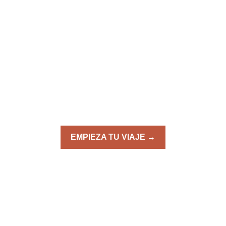
ajes únicos, creados para
Viajes que marcan la diferencia.
Diseñando experiencias únicas desde 199
EMPIEZA TU VIAJE